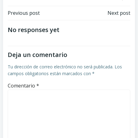
Navegación
Navegación
Previous post
Next post
de
de
No responses yet
entradas
entradas
Deja un comentario
Tu dirección de correo electrónico no será publicada.
Los
campos obligatorios están marcados con
*
Comentario
*