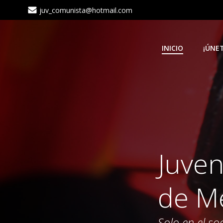
Saltar
juv_comunista@hotmail.com
al
contenido
INICIO
¡ÚNET
Juve
de M
Solo en el so