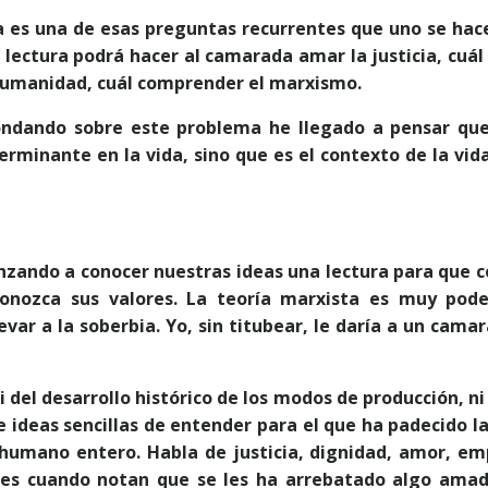
a es una de esas preguntas recurrentes que uno se hace
 lectura podrá hacer al camarada amar la justicia, cuál
humanidad, cuál comprender el marxismo.
ndando sobre este problema he llegado a pensar que,
erminante en la vida, sino que es el contexto de la vid
zando a conocer nuestras ideas una lectura para que c
onozca sus valores. La teoría marxista es muy poder
levar a la soberbia. Yo, sin titubear, le daría a un ca
 del desarrollo histórico de los modos de producción, n
e ideas sencillas de entender para el que ha padecido la 
umano entero. Habla de justicia, dignidad, amor, em
ntes cuando notan que se les ha arrebatado algo am