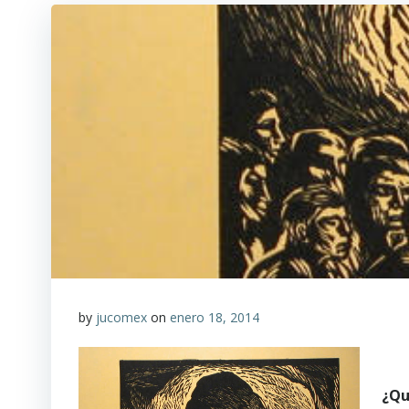
by
jucomex
on
enero 18, 2014
¿Qu