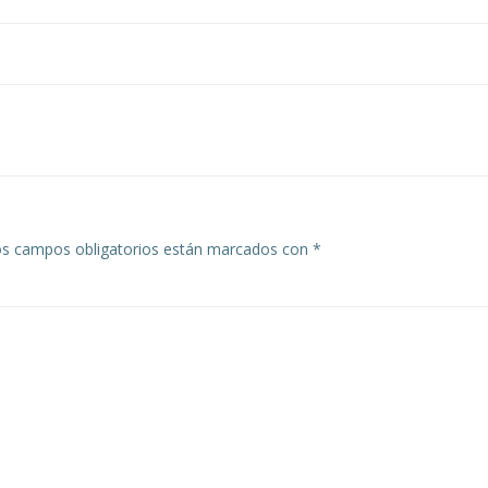
Navegación
de
entradas
s campos obligatorios están marcados con
*