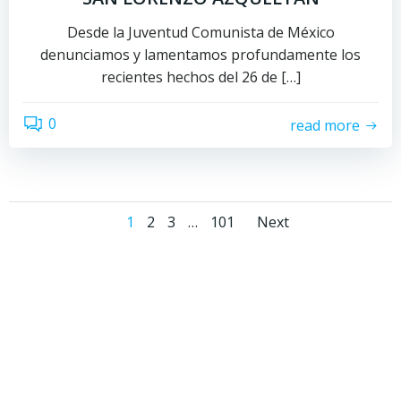
Desde la Juventud Comunista de México
denunciamos y lamentamos profundamente los
recientes hechos del 26 de […]
0
read more
Posts
Posts
Page
Page
Page
Page
1
2
3
…
101
Next
navigation
navigati