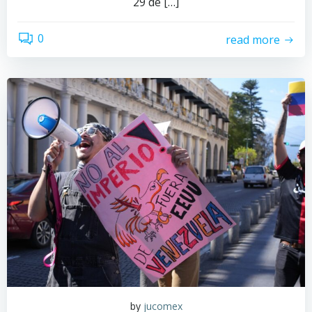
29 de […]
0
read more
by
jucomex