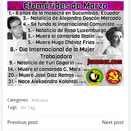
Categories:
Artículos
Tags:
No Tag
Navegación
Navegación
Previous post
Next post