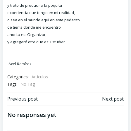
y trato de producir a la poquita
experiencia que tengo en mi realidad,
o sea en el mundo aquí en este pedacito
de tierra donde me encuentro
ahorita es: Organizar,
y agregaré otra que es: Estudiar.
-Axel Ramírez
Categories:
Artículos
Tags:
No Tag
Navegación
Navegación
Previous post
Next post
de
de
No responses yet
entradas
entradas