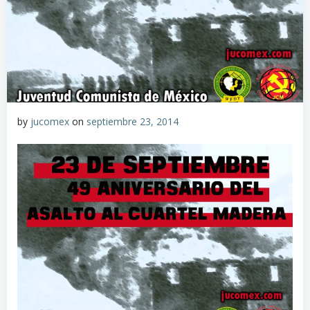
by
jucomex
on
septiembre 23, 2014