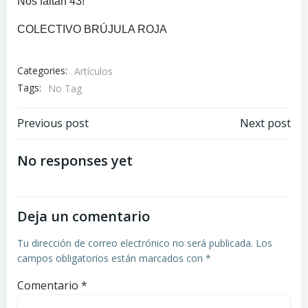
Nos faltan 43!
COLECTIVO BRÚJULA ROJA
Categories:
Artículos
Tags:
No Tag
Navegación
Navegación
Previous post
Next post
de
de
No responses yet
entradas
entradas
Deja un comentario
Tu dirección de correo electrónico no será publicada.
Los
campos obligatorios están marcados con
*
Comentario
*