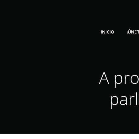
Saltar
al
contenido
INICIO
¡ÚNET
A pro
par