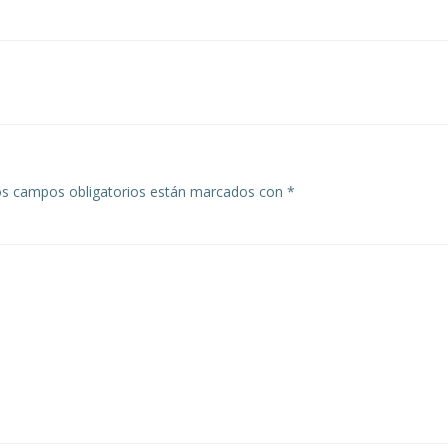
Navegación
de
entradas
s campos obligatorios están marcados con
*