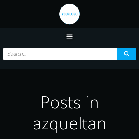
Saltar
al
contenido
Posts in
azqueltan