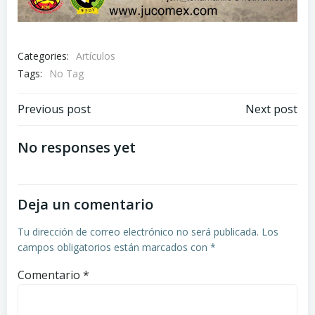
Categories:
Artículos
Tags:
No Tag
Navegación
Navegación
Previous post
Next post
de
de
No responses yet
entradas
entradas
Deja un comentario
Tu dirección de correo electrónico no será publicada.
Los
campos obligatorios están marcados con
*
Comentario
*