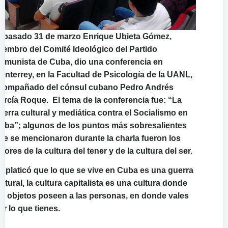
l pasado 31 de marzo Enrique Ubieta Gómez,
iembro del Comité Ideológico del Partido
omunista de Cuba, dio una conferencia en
onterrey, en la Facultad de Psicología de la UANL,
compañado del cónsul cubano
Pedro Andrés
arcía Roque. El tema de la conferencia fue: “La
uerra cultural y mediática contra el Socialismo en
uba”; algunos de los puntos más sobresalientes
ue se mencionaron durante la charla fueron los
alores de la cultura del tener y de la cultura del ser.
e platicó que lo que se vive en Cuba es una guerra
ultural, la cultura capitalista es una cultura donde
os objetos poseen a las personas, en donde vales
or lo que tienes.