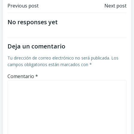
Navegación
Navegación
Previous post
Next post
de
de
No responses yet
entradas
entradas
Deja un comentario
Tu dirección de correo electrónico no será publicada.
Los
campos obligatorios están marcados con
*
Comentario
*