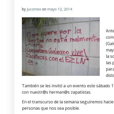
by
jucomex
on
mayo 12, 2014
Ante
comp
(Gal
mayo
la s
las 
para
dist
También se les invitó a un evento este sábado 17
con nuestr@s herman@s zapatistas.
En el transcurso de la semana seguiremos hacie
personas que nos sea posible.