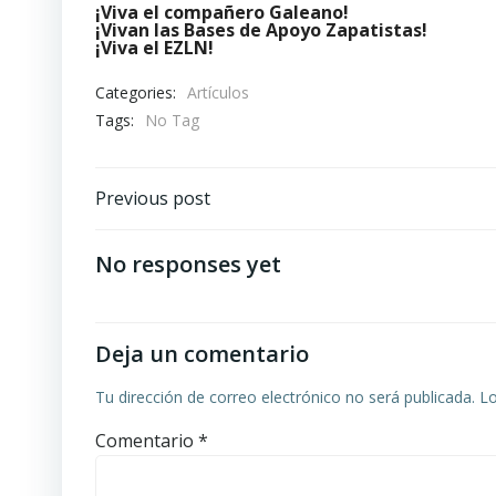
¡Viva el compañero Galeano!
¡Vivan las Bases de Apoyo Zapatistas!
¡Viva el EZLN!
Categories:
Artículos
Tags:
No Tag
Navegación
Previous post
de
No responses yet
entradas
Deja un comentario
Tu dirección de correo electrónico no será publicada.
Lo
Comentario
*