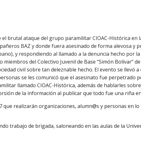
 el brutal ataque del grupo paramilitar CIOAC-Histórica en 
añeros BAZ y donde fuera asesinado de forma alevosa y pr
eano), y respondiendo al llamado a la denuncia hecho por la
 miembros del Colectivo Juvenil de Base “Simón Bolívar” de
ociedad civil sobre tan deleznable hecho. El evento se llevó a
personas se les comunicó que el asesinato fue perpetrado p
militar llamado CIOAC-Histórica, además de hablarles sobre 
orsión de la información al publicar que todo fue una riña 
 que realizarán organizaciones, alumn@s y personas en lo in
ndo trabajo de brigada, saloneando en las aulas de la Univ