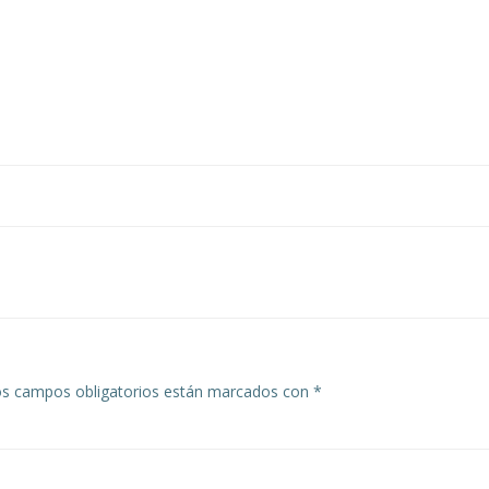
Navegación
de
entradas
s campos obligatorios están marcados con
*