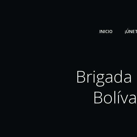
Saltar
al
contenido
INICIO
¡ÚNET
Brigada
Bolív