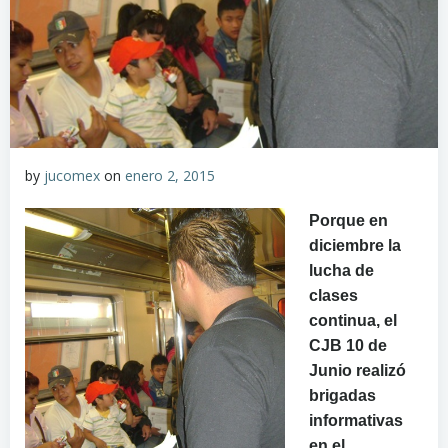
by
jucomex
on
enero 2, 2015
Porque en
diciembre la
lucha de
clases
continua, el
CJB 10 de
Junio realizó
brigadas
informativas
en el