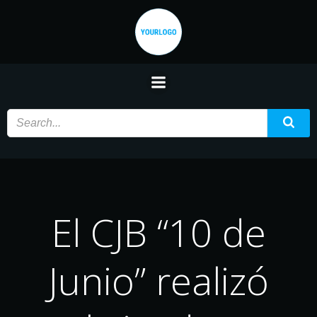
Saltar
al
contenido
El CJB “10 de
Junio” realizó