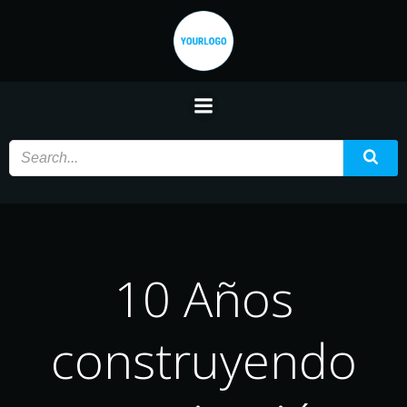
Saltar
al
contenido
10 Años
construyendo