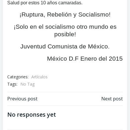
Salud por estos 10 años camaradas.
¡Ruptura, Rebelión y Socialismo!
¡Solo en el socialismo otro mundo es
posible!
Juventud Comunista de México.
México D.F Enero del 2015
Categories:
Artículos
Tags:
No Tag
Navegación
Navegación
Previous post
Next post
de
de
No responses yet
entradas
entradas