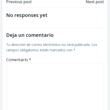
Navegación
Navegación
Previous post
Next post
de
de
No responses yet
entradas
entradas
Deja un comentario
Tu dirección de correo electrónico no será publicada.
Los
campos obligatorios están marcados con
*
Comentario
*