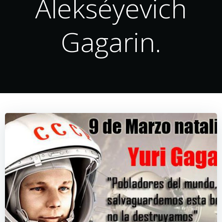
Alekséyevich
Gagarin.