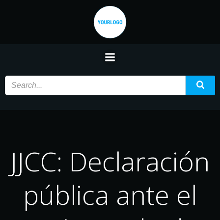
Saltar
al
contenido
JJCC: Declaración
pública ante el