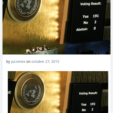
by
jucomex
on
octubre 27, 2015