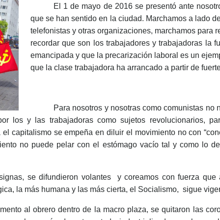
El 1 de mayo de 2016 se presentó ante nosotr
que se han sentido en la ciudad. Marchamos a lado de
telefonistas y otras organizaciones, marchamos para 
recordar que son los trabajadores y trabajadoras la 
emancipada y que la precarización laboral es un ejem
que la clase trabajadora ha arrancado a partir de fuert
Para nosotros y nosotras como comunistas no n
por los y las trabajadoras como sujetos revolucionarios,
a el capitalismo se empeña en diluir el movimiento no con “c
iento no puede pelar con el estómago vacío tal y como lo 
onsignas, se difundieron volantes y coreamos con fuerza qu
ógica, la más humana y las más cierta, el Socialismo, sigue vige
l obrero dentro de la macro plaza, se quitaron las coronas