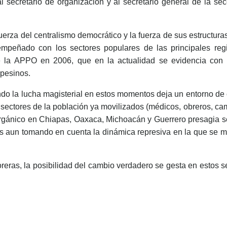
al secretario de organización y al secretario general de la s
uerza del centralismo democrático y la fuerza de sus estructura
peñado con los sectores populares de las principales regi
 la APPO en 2006, que en la actualidad se evidencia con la 
mpesinos.
ndo la lucha magisterial en estos momentos deja un entorno de
sectores de la población ya movilizados (médicos, obreros, ca
orgánico en Chiapas, Oaxaca, Michoacán y Guerrero presagia ser
más aun tomando en cuenta la dinámica represiva en la que se 
eras, la posibilidad del cambio verdadero se gesta en estos s