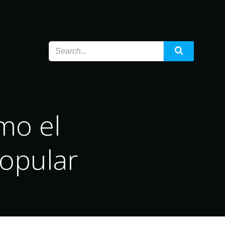
mo el
popular