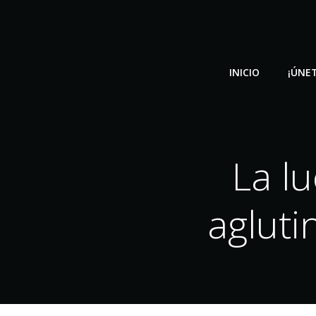
Saltar
al
contenido
INICIO
¡ÚNET
La l
agluti