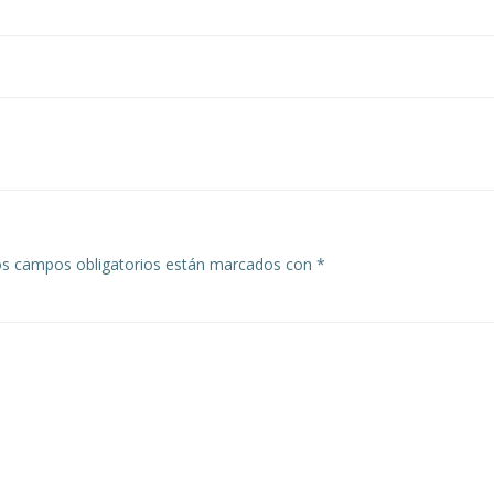
Navegación
de
entradas
s campos obligatorios están marcados con
*