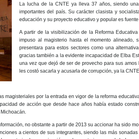
La lucha de la CNTE ya lleva 37 años, siendo un
importantes del país. Su carácter clasista y socialis
educación y su proyecto educativo y popular es fuente
A partir de la visibilización de la Reforma Educati
impuso al magisterio hasta el momento alineado, 
presentara para estos sectores como una alternativa
gracias también a la evidente incapacidad de Elba Este
una vez que dejó de ser de provecho para sus amos 
les costó sacarla y acusarla de corrupción, ya la CNT
tas magisteriales por la entrada en vigor de la reforma educativ
 capacidad de acción que desde hace años había estado constr
y Michoacán.
rmación, no obstante a partir de 2013 su accionar ha sido mo
enciones a cientos de sus integrantes, siendo las más sonada