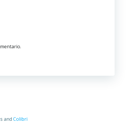
omentario.
ss and
Colibri