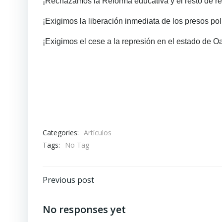
¡Rechazamos la Reforma educativa y el resto de re
¡Exigimos la liberación inmediata de los presos polí
¡Exigimos el cese a la represión en el estado de Oa
Categories:
Artículos
Tags:
No Tag
Navegación
Previous post
de
No responses yet