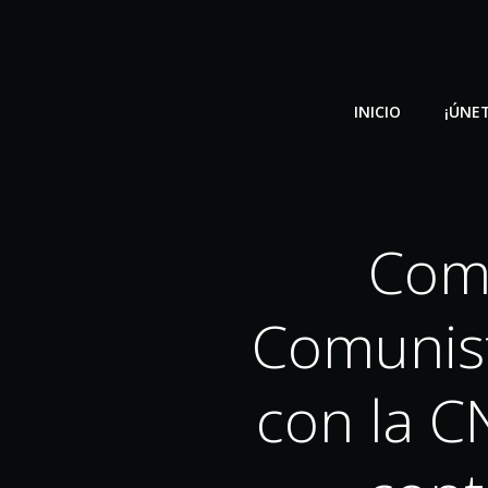
Saltar
al
contenido
INICIO
¡ÚNET
Comu
Comunist
con la C