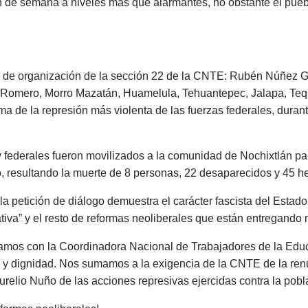
 fin de semana a niveles más que alarmantes, no obstante el pueb
l y de organización de la sección 22 de la CNTE: Rubén Núñez G
 Romero, Morro Mazatán, Huamelula, Tehuantepec, Jalapa, Tequ
tima de la represión más violenta de las fuerzas federales, dur
y federales fueron movilizados a la comunidad de Nochixtlán par
, resultando la muerte de 8 personas, 22 desaparecidos y 45 he
la petición de diálogo demuestra el carácter fascista del Estad
tiva” y el resto de reformas neoliberales que están entregando 
zamos con la Coordinadora Nacional de Trabajadores de la Edu
n y dignidad. Nos sumamos a la exigencia de la CNTE de la r
relio Nuño de las acciones represivas ejercidas contra la pobl