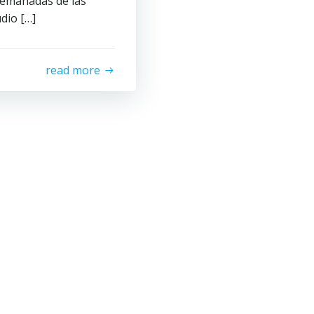
s emanadas de las
dio […]
read more