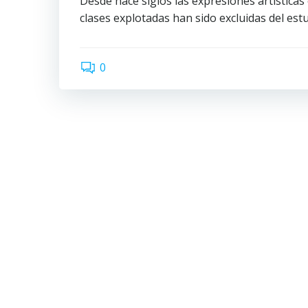
Desde hace siglos las expresiones artística
clases explotadas han sido excluidas del estu
0