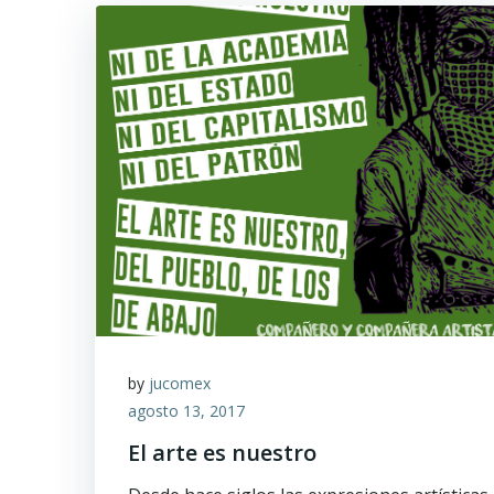
by
jucomex
agosto 13, 2017
El arte es nuestro