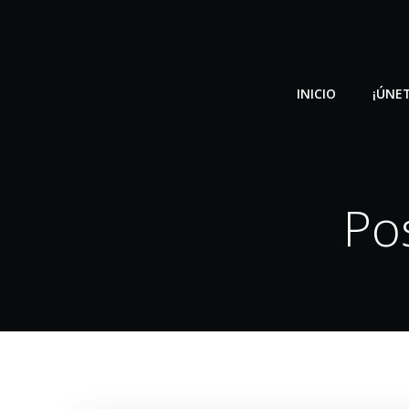
Saltar
al
contenido
INICIO
¡ÚNET
Po