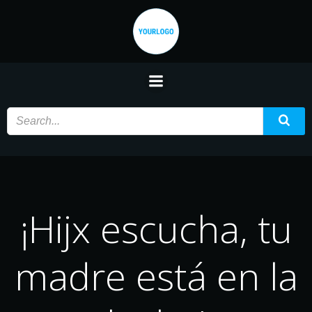
Saltar
al
contenido
¡Hijx escucha, tu
madre está en la