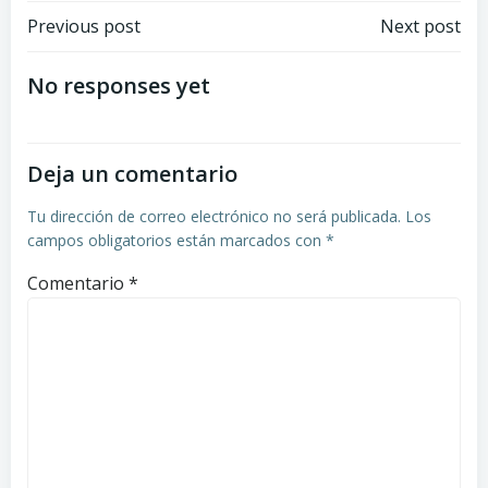
Navegación
Navegación
Previous post
Next post
de
de
No responses yet
entradas
entradas
Deja un comentario
Tu dirección de correo electrónico no será publicada.
Los
campos obligatorios están marcados con
*
Comentario
*