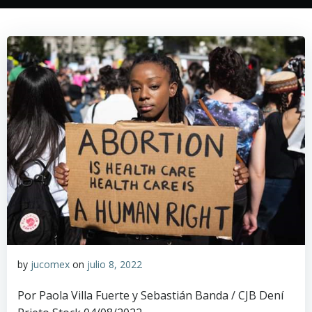
by
jucomex
on
julio 8, 2022
Por Paola Villa Fuerte y Sebastián Banda / CJB Dení