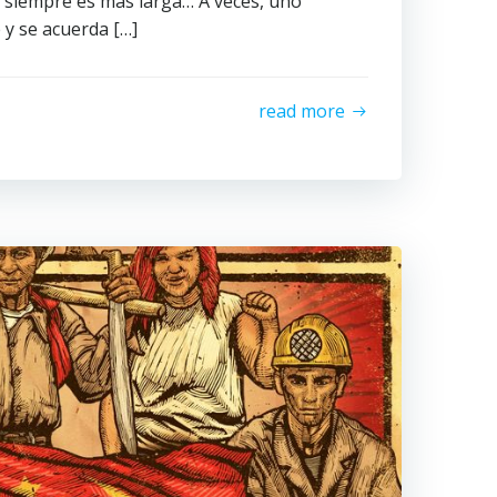
 siempre es más larga… A veces, uno
y se acuerda […]
read more