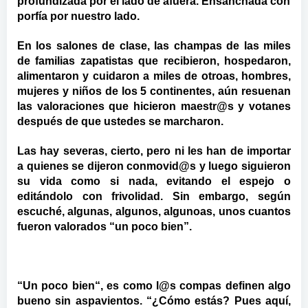
profundizada por el lado de afuera. Ensanchada con
porfía por nuestro lado.
En los salones de clase, las champas de las miles
de familias zapatistas que recibieron, hospedaron,
alimentaron y cuidaron a miles de otroas, hombres,
mujeres y niños de los 5 continentes, aún resuenan
las valoraciones que hicieron
maestr@s y
votanes
después de que ustedes se marcharon.
Las hay severas, cierto, pero ni les han de importar
a quienes se dijeron
conmovid@s y
luego siguieron
su vida como si nada, evitando el espejo o
editándolo con frivolidad. Sin embargo, según
escuché, algunas, algunos, algunoas, unos cuantos
fueron valorados “un poco bien”.
“Un poco bien“, es como
l@s compas
definen algo
bueno sin aspavientos. “¿Cómo estás? Pues aquí,