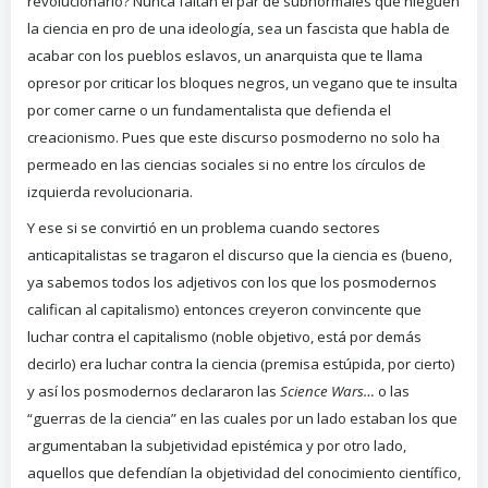
revolucionario? Nunca faltan el par de subnormales que nieguen
la ciencia en pro de una ideología, sea un fascista que habla de
acabar con los pueblos eslavos, un anarquista que te llama
opresor por criticar los bloques negros, un vegano que te insulta
por comer carne o un fundamentalista que defienda el
creacionismo. Pues que este discurso posmoderno no solo ha
permeado en las ciencias sociales si no entre los círculos de
izquierda revolucionaria.
Y ese si se convirtió en un problema cuando sectores
anticapitalistas se tragaron el discurso que la ciencia es (bueno,
ya sabemos todos los adjetivos con los que los posmodernos
califican al capitalismo) entonces creyeron convincente que
luchar contra el capitalismo (noble objetivo, está por demás
decirlo) era luchar contra la ciencia (premisa estúpida, por cierto)
y así los posmodernos declararon las
Science Wars…
o las
“guerras de la ciencia” en las cuales por un lado estaban los que
argumentaban la subjetividad epistémica y por otro lado,
aquellos que defendían la objetividad del conocimiento científico,