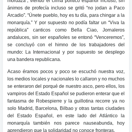
mordaza”, viendo el clima político español incluso, sin
ánimos de profecía incluso se gritó “no jodan a Paco
Arcadio”. “Únete pueblo, hoy es tu día, para chingar a la
monarquía.” Y por supuesto no podía faltar un “Viva la
república” canticos como Bella Ciao, Jornaleros
andaluces, sin ser españoles se entonó “Venceremos”,
se concluyó con el himno de los trabajadores del
mundo: La Internacional y por supuesto se desplego
una bandera republicana.
Acaso éramos pocos y poco se escuchó nuestra voz,
los medios locales y nacionales lo callaron y no muchos
se enteraron del porqué de nuestro asco, pero ellos, los
vampiros del Estado Español se pudieron enterar que el
fantasma de Robespierre y la guillotina recorre ya no
solo Madrid, Barcelona, Bilbao y otras tantas ciudades
del Estado Español, en este lado del Atlántico la
monarquía también nos parece nauseabunda, hoy
aprendieron que la solidaridad no conoce fronteras.