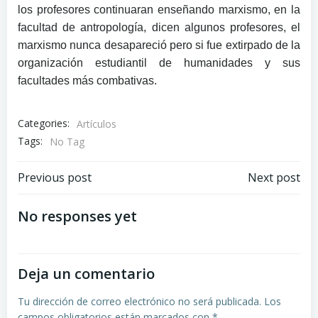
los profesores continuaran enseñando marxismo, en la
facultad de antropología, dicen algunos profesores, el
marxismo nunca desapareció pero si fue extirpado de la
organización estudiantil de humanidades y sus
facultades más combativas.
Categories:
Artículos
Tags:
No Tag
Navegación
Navegación
Previous post
Next post
de
de
No responses yet
entradas
entradas
Deja un comentario
Tu dirección de correo electrónico no será publicada.
Los
campos obligatorios están marcados con
*