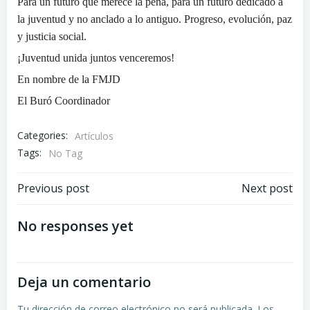
Para un futuro que merece la pena, para un futuro dedicado a
la juventud y no anclado a lo antiguo. Progreso, evolución, paz
y justicia social.
¡Juventud unida juntos venceremos!
En nombre de la FMJD
El Buró Coordinador
Categories:
Artículos
Tags:
No Tag
Navegación
Navegación
Previous post
Next post
de
de
No responses yet
entradas
entradas
Deja un comentario
Tu dirección de correo electrónico no será publicada.
Los