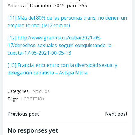
América”, Diciembre 2015. párr. 255
[11]
Más del 80% de las personas trans, no tienen un
empleo formal (lv12.com.ar)
[12]
http://www.granma.cu/cuba/2021-05-
17/derechos-sexuales-seguir-conquistando-la-
cuesta-17-05-2021-00-05-13
[13]
Francia: encuentro con la diversidad sexual y
delegación zapatista – Avispa Midia
Categories:
Artículos
Tags:
LGBTTTIQ+
Navegación
Navegación
Previous post
Next post
de
de
No responses yet