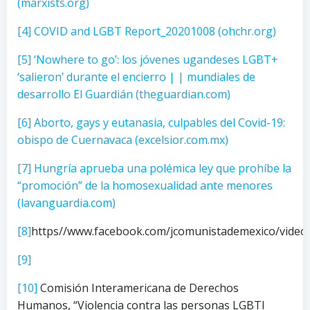
(marxists.org)
[4]
COVID and LGBT Report_20201008 (ohchr.org)
[5]
‘Nowhere to go’: los jóvenes ugandeses LGBT+
‘salieron’ durante el encierro | | mundiales de
desarrollo El Guardián (theguardian.com)
[6]
Aborto, gays y eutanasia, culpables del Covid-19:
obispo de Cuernavaca (excelsior.com.mx)
[7]
Hungría aprueba una polémica ley que prohíbe la
“promoción” de la homosexualidad ante menores
(lavanguardia.com)
[8]
https//www.facebook.com/jcomunistademexico/vide
[9]
[10]
Comisión Interamericana de Derechos
Humanos, “Violencia contra las personas LGBTI