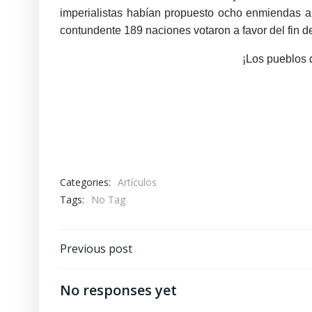
imperialistas habían propuesto ocho enmiendas al
contundente 189 naciones votaron a favor del fin de
¡Los pueblos d
Categories:
Artículos
Tags:
No Tag
Navegación
Previous post
de
No responses yet