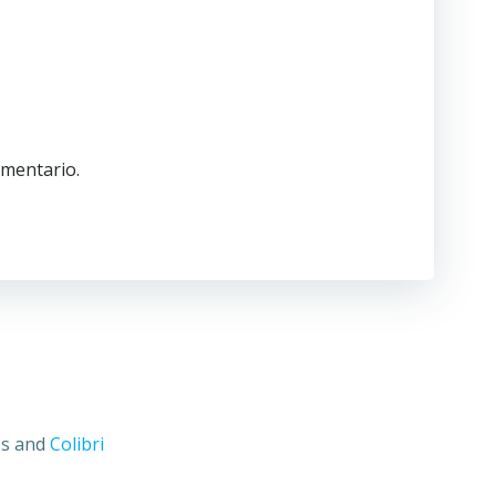
omentario.
ss and
Colibri