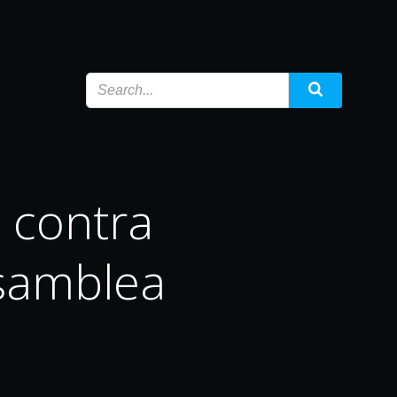
 contra
Asamblea
U