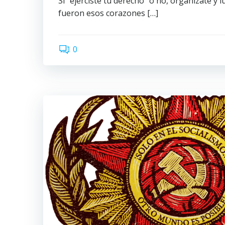
Si “ejerciste tu derecho” o no, organízate y 
fueron esos corazones […]
0