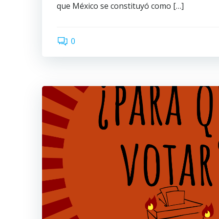
que México se constituyó como […]
0