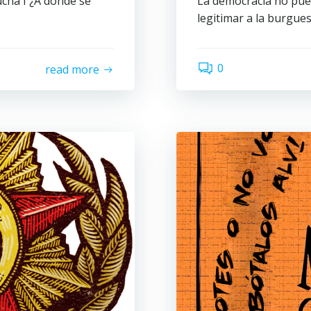
lucha I ¿A dónde se
La democracia no pued
legitimar a la burgues
0
read more