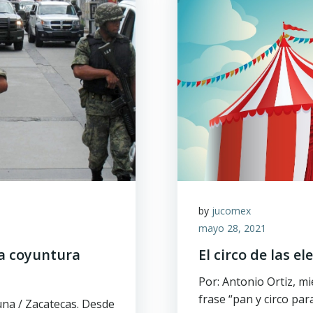
by
jucomex
mayo 28, 2021
la coyuntura
El circo de las el
Por: Antonio Ortiz, m
frase “pan y circo par
una / Zacatecas. Desde