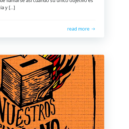
e llamarse así cuando su único objetivo es
ía y […]
read more